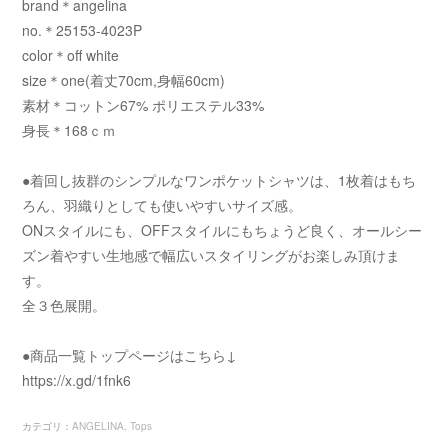
brand＊angelina
no.＊25153-4023P
color＊off white
size＊one(着丈70cm,身幅60cm)
素材＊コットン67% ポリエステル33%
身長＊168ｃｍ
●着回し抜群のシンプルなワンポケットシャツは、1枚着はもち
ろん、羽織りとしても使いやすいサイズ感。
ONスタイルにも、OFFスタイルにもちょうど良く、オールシー
ズン着やすい生地感で幅広いスタイリングがお楽しみ頂けま
す。
全３色展開。
●商品一覧トップページはこちら↓
https://x.gd/1fnk6
カテゴリ
：
ANGELINA
Tops